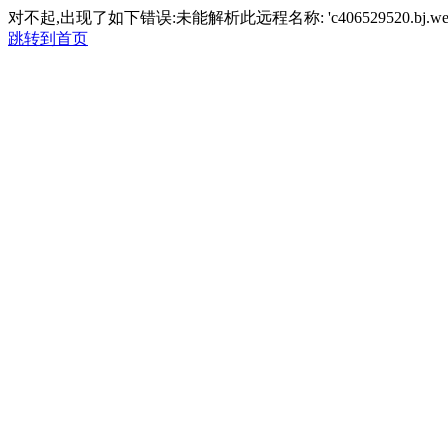
对不起,出现了如下错误:未能解析此远程名称: 'c406529520.bj.wezh
跳转到首页